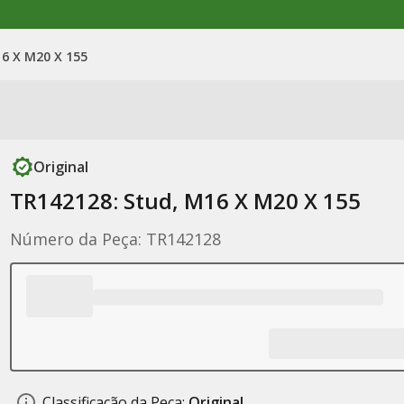
6 X M20 X 155
Original
TR142128: Stud, M16 X M20 X 155
Número da Peça: TR142128
Classificação da Peça:
Original