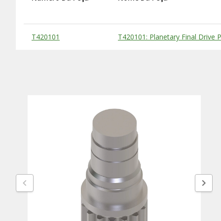
Substitute Products Table
T420101
T420101: Planetary Final Drive P