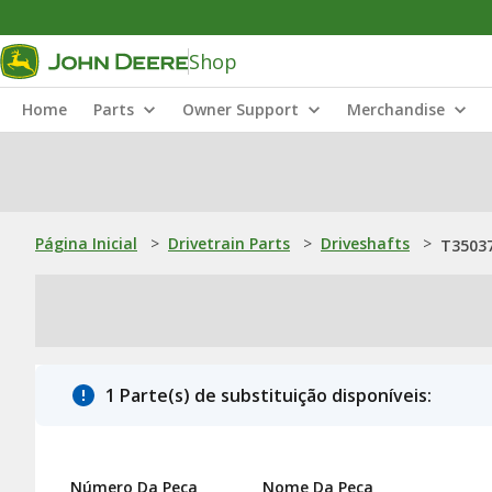
Shop
Home
Parts
Owner Support
Merchandise
Página Inicial
>
Drivetrain Parts
>
Driveshafts
>
T35037
1 Parte(s) de substituição disponíveis:
Número Da Peça
Nome Da Peça