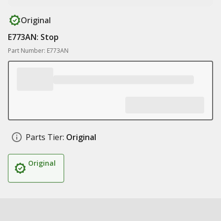
Original
E773AN: Stop
Part Number: E773AN
Parts Tier:
Original
Original