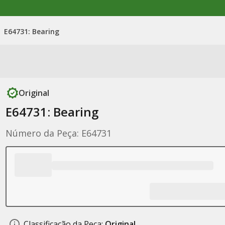
E64731: Bearing
Original
E64731: Bearing
Número da Peça: E64731
Classificação da Peça:
Original