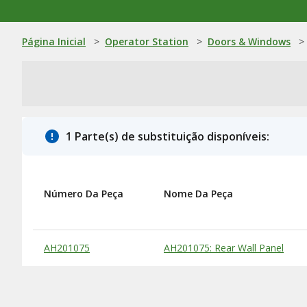
Página Inicial
>
Operator Station
>
Doors & Windows
>
1 Parte(s) de substituição disponíveis:
Número Da Peça
Nome Da Peça
Substitute Products Table
AH201075
AH201075: Rear Wall Panel