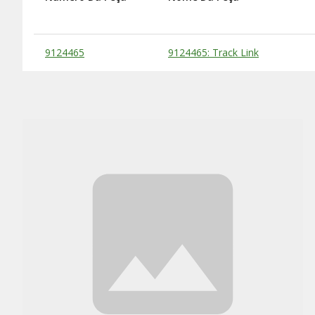
Substitute Products Table
9124465
9124465: Track Link